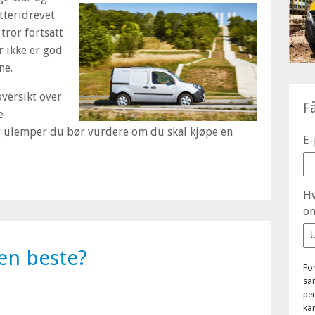
atteridrevet
tror fortsatt
r ikke er god
ne.
oversikt over
F
e
og ulemper du bør vurdere om du skal kjøpe en
E-
Hv
om
den beste?
Fo
sam
pe
kan