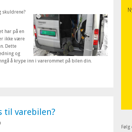
og skuldrene?
et har på en
er ikke være
n. Dette
redning og
nngå å krype inn i varerommet på bilen din.
 til varebilen?
9
Følg 