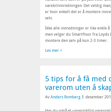
varebilinnredningen. Det veldig man
er hvor enkelt det er å montere innr
selv.
Ikke alle innredninger er like enkle 
men velger du Smartfloor fra Loyds 
montere den selv på kun 2-3 timer.
Les mer >
5 tips for å få med 
varerom uten å ska
Av
Anders Romberg
3. desember 20
Har du også et uoversiktlig varerom