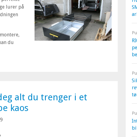
Hv
ge lurer på
S
ar
edningen
Pu
å montere,
RI
kan du
pe
b
Pu
Si
re
deg alt du trenger i et
tø
pe kaos
Pu
19
In
bi
?