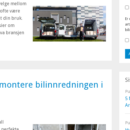
velge mellom
 ofte være
t din bruk.
Er 
art
 sier om
bil
hva bransjen
S
 montere bilinnredningen i
Pu
5 
Ar
ll
Pu
 perfekte