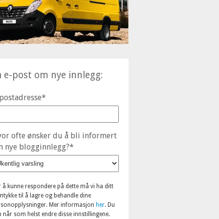
å e-post om nye innlegg:
postadresse
*
or ofte ønsker du å bli informert
 nye blogginnlegg?
*
r å kunne respondere på dette må vi ha ditt
tykke til å lagre og behandle dine
rsonopplysninger. Mer informasjon
her
. Du
 når som helst endre disse innstillingene.