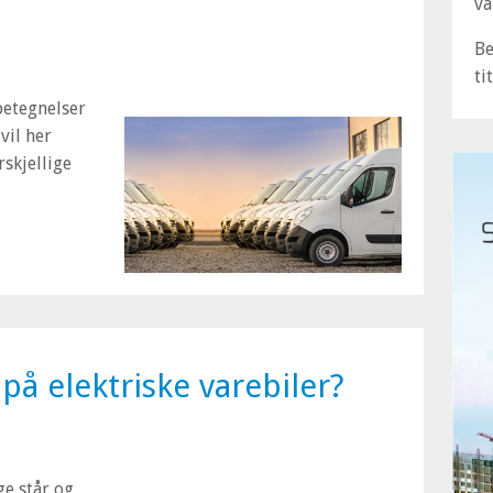
va
B
ti
 betegnelser
vil her
rskjellige
på elektriske varebiler?
ge står og