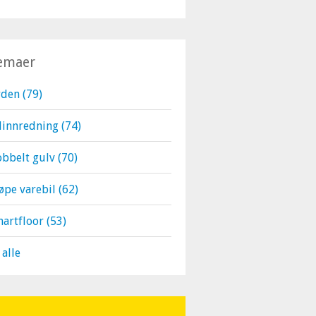
emaer
rden
(79)
linnredning
(74)
bbelt gulv
(70)
øpe varebil
(62)
martfloor
(53)
 alle