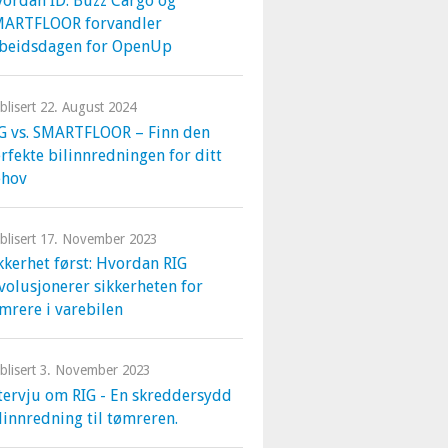
ordan ID. Buzz Cargo og
MARTFLOOR forvandler
beidsdagen for OpenUp
blisert
22. August 2024
G vs. SMARTFLOOR – Finn den
rfekte bilinnredningen for ditt
ehov
blisert
17. November 2023
kkerhet først: Hvordan RIG
volusjonerer sikkerheten for
mrere i varebilen
blisert
3. November 2023
tervju om RIG - En skreddersydd
linnredning til tømreren.