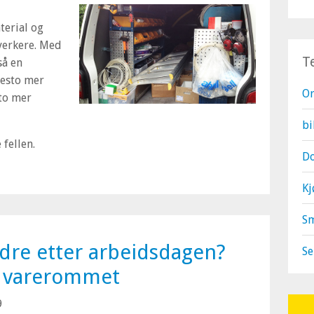
terial og
verkere. Med
T
så en
desto mer
O
sto mer
bi
fellen.
Do
Kj
S
ldre etter arbeidsdagen?
Se
i varerommet
9