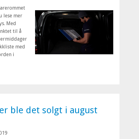
 varerommet
du lese mer
lys. Med
ktet til å
termiddager
ekkliste med
orden i
r ble det solgt i august
019