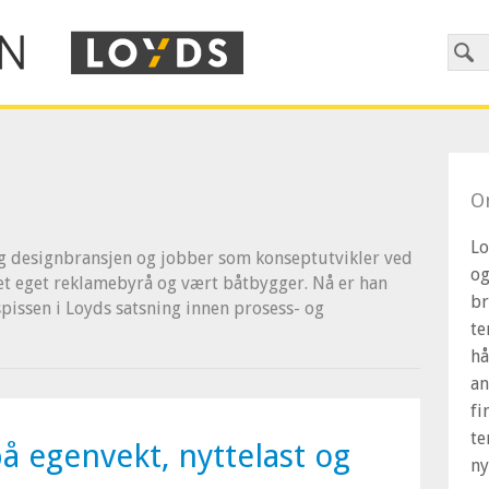
O
Lo
og designbransjen og jobber som konseptutvikler ved
og
vet eget reklamebyrå og vært båtbygger. Nå er han
br
issen i Loyds satsning innen prosess- og
te
hå
an
fi
te
på egenvekt, nyttelast og
ny