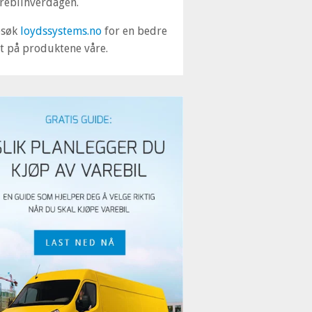
rebilhverdagen.
esøk
loydssystems.no
for en bedre
tt på produktene våre.