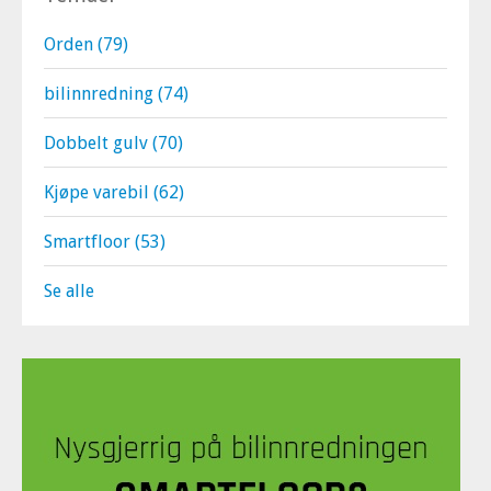
Orden
(79)
bilinnredning
(74)
Dobbelt gulv
(70)
Kjøpe varebil
(62)
Smartfloor
(53)
Se alle