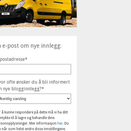
å e-post om nye innlegg:
postadresse
*
or ofte ønsker du å bli informert
 nye blogginnlegg?
*
r å kunne respondere på dette må vi ha ditt
tykke til å lagre og behandle dine
rsonopplysninger. Mer informasjon
her
. Du
 når som helst endre disse innstillingene.