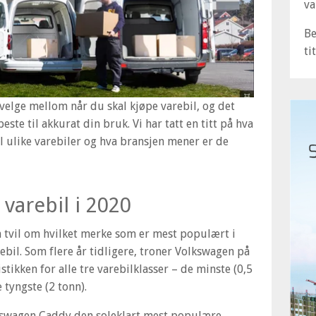
va
B
ti
elge mellom når du skal kjøpe varebil, og det
este til akkurat din bruk. Vi har tatt en titt på hva
il ulike varebiler og hva bransjen mener er de
varebil i 2020
en tvil om hvilket merke som er mest populært i
ebil. Som flere år tidligere, troner Volkswagen på
istikken for alle tre varebilklasser – de minste (0,5
 tyngste (2 tonn).
lkswagen Caddy den soleklart mest populære