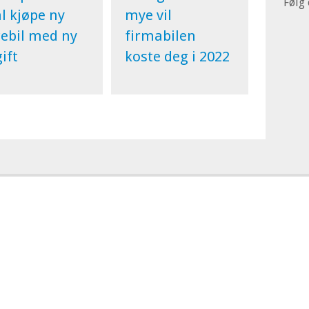
Følg 
l kjøpe ny
mye vil
rebil med ny
firmabilen
ift
koste deg i 2022