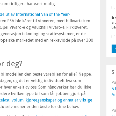
 som tidligere har vært mulig.
de ut av International Van of the Year-
Er 
en PSA ble kåret til vinneren, med bilkvartetten
art
pel Vivaro-e og Vauxhall Vivaro-e. Firkløveret,
bil
y generasjon teknologi og støttesystemer, er de
europeiske markedet med en rekkevidde på over 300
or deg?
S
 bilmodellen den beste varebilen for alle? Neppe.
rdagen, og det er veldig individuelt hva som
Pu
r hver enkelt av oss. Som håndverker bør du ikke
5 
rdere hvilken type bil som får jobben gjort på
Ar
ttelast, volum, kjøreegenskaper og annet er viktige
du selv mener er den beste for dine behov.
Pu