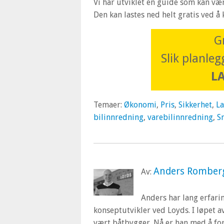
Vi har utviklet en guide som kan vær
Den kan lastes ned helt gratis ved å
G
Slik planleg
L
Temaer:
Økonomi
,
Pris
,
Sikkerhet
,
La
bilinnredning
,
varebilinnredning
,
S
Anders Romber
Av:
Anders har lang erfari
konseptutvikler ved Loyds. I løpet 
vært båtbygger. Nå er han med å fo