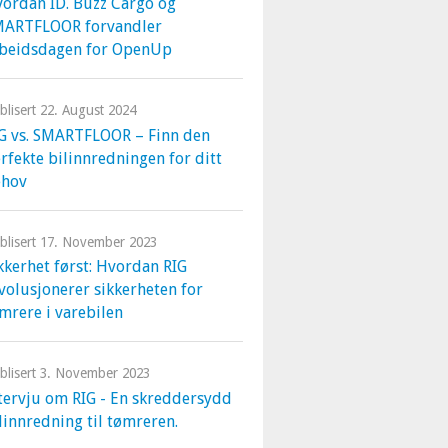
ordan ID. Buzz Cargo og
MARTFLOOR forvandler
beidsdagen for OpenUp
blisert
22. August 2024
G vs. SMARTFLOOR – Finn den
rfekte bilinnredningen for ditt
ehov
blisert
17. November 2023
kkerhet først: Hvordan RIG
volusjonerer sikkerheten for
mrere i varebilen
blisert
3. November 2023
tervju om RIG - En skreddersydd
linnredning til tømreren.