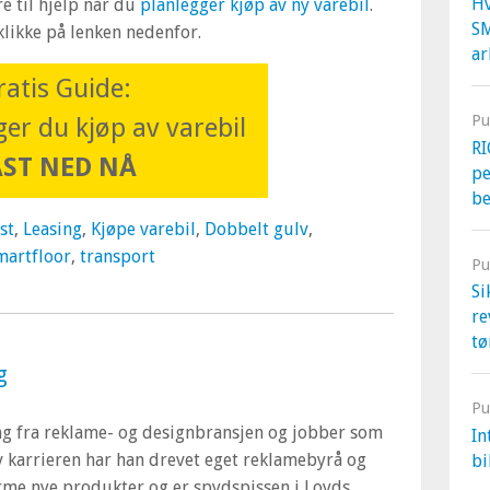
Hv
e til hjelp når du
planlegger kjøp av ny varebil
.
S
 klikke på lenken nedenfor.
ar
ratis Guide:
Pu
ger du kjøp av varebil
RI
AST NED NÅ
pe
b
st
,
Leasing
,
Kjøpe varebil
,
Dobbelt gulv
,
martfloor
,
transport
Pu
Si
re
tø
g
Pu
ng fra reklame- og designbransjen og jobber som
In
av karrieren har han drevet eget reklamebyrå og
bi
rme nye produkter og er spydspissen i Loyds