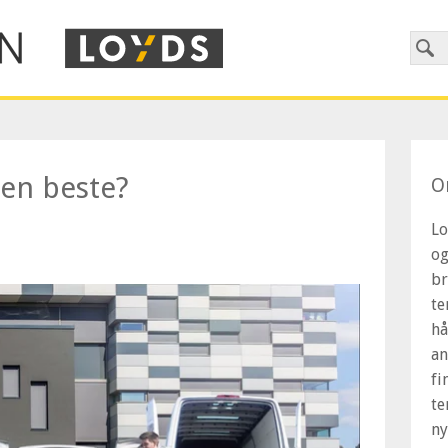
den beste?
O
Lo
og
br
te
hå
an
fi
te
ny