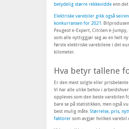
betydelig større rekkevidde
enn det
Elektriske varebiler gikk også seiren
konkurransen for 2021.
Bilprodusent
Peugeot e-Expert, Citröen ë-Jumpy, O
som alle nyttiggjør seg av en helt n
første elektriske varebilene i det 
kilometer.
Hva betyr tallene f
Er den mest solgte eller prisbelønte
Vi har alle ulike behov i arbeidshve
oppleves som den beste varebilen fo
bare se på statistikken, men også vu
best mulig måte.
Størrelse, pris, ny
faktorer
som avgjør hvilken varebil 