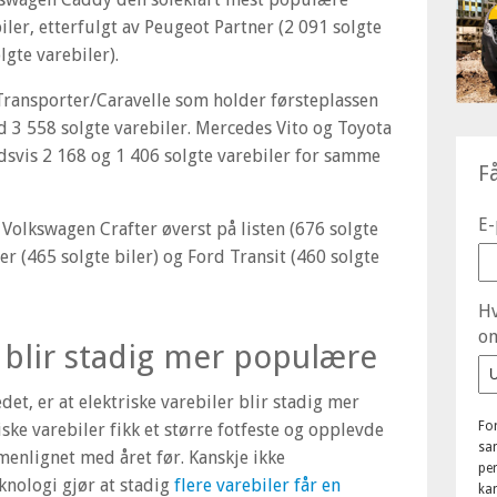
iler, etterfulgt av Peugeot Partner (2 091 solgte
lgte varebiler).
Transporter/Caravelle som holder førsteplassen
d 3 558 solgte varebiler. Mercedes Vito og Toyota
ldsvis 2 168 og 1 406 solgte varebiler for samme
F
E-
i Volkswagen Crafter øverst på listen (676 solgte
er (465 solgte biler) og Ford Transit (460 solgte
Hv
om
r blir stadig mer populære
et, er at elektriske varebiler blir stadig mer
Fo
ske varebiler fikk et større fotfeste og opplevde
sam
enlignet med året før. Kanskje ikke
pe
knologi gjør at stadig
flere varebiler får en
kan