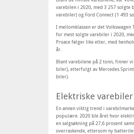
varebilen i 2020, med 3 257 solgte b
varebiler) og Ford Connect (1 493 so
I mellomklassen er det Volkswagen 
for mest solgte varebiler i 2020, me
Proace følger like etter, med henho
år.
Blant varebilene på 2 tonn, finner v
biler), etterfulgt av Mercedes Sprint
biler).
Elektriske varebile
En annen viktig trend i varebilmarked
populære. 2020 ble året hvor elektri
en salgsøkning på 27,6 prosent samm
overraskende, ettersom ny batterite