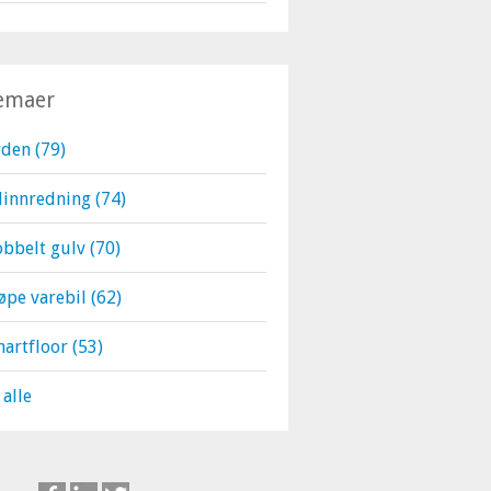
emaer
rden
(79)
linnredning
(74)
bbelt gulv
(70)
øpe varebil
(62)
martfloor
(53)
 alle