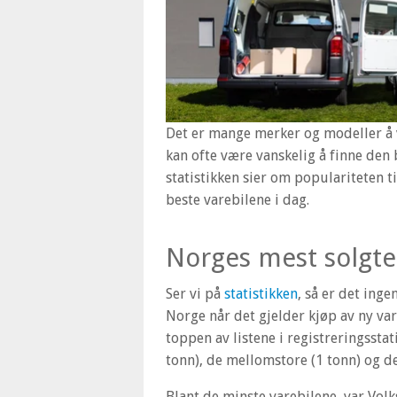
Det er mange merker og modeller å v
kan ofte være vanskelig å finne den b
statistikken sier om populariteten t
beste varebilene i dag.
Norges mest solgte 
Ser vi på
statistikken
, så er det ing
Norge når det gjelder kjøp av ny var
toppen av listene i registreringsstat
tonn), de mellomstore (1 tonn) og de
Blant de minste varebilene, var Vo