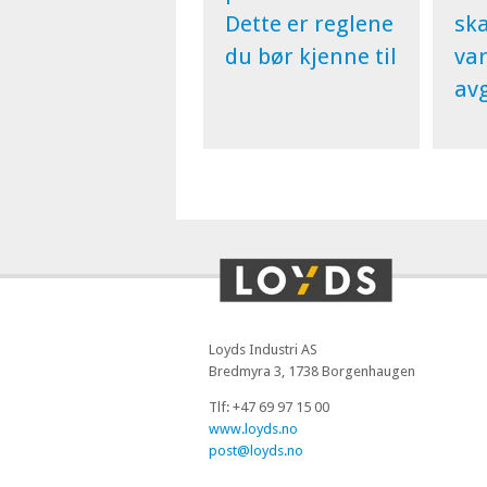
Dette er reglene
ska
du bør kjenne til
va
avg
Loyds Industri AS
Bredmyra 3, 1738 Borgenhaugen
Tlf: +47 69 97 15 00
www.loyds.no
post@loyds.no