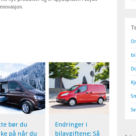
innovasjon.
T
O
bi
Do
Kj
S
Se
tte bør du
Endringer i
nke på når du
bilavgiftene: Så