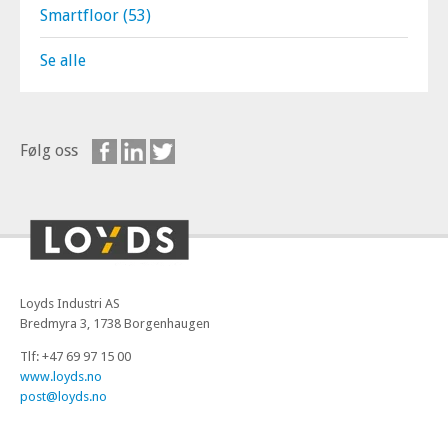
Smartfloor
(53)
Se alle
Følg oss
Loyds Industri AS
Bredmyra 3, 1738 Borgenhaugen
Tlf: +47 69 97 15 00
www.loyds.no
post@loyds.no