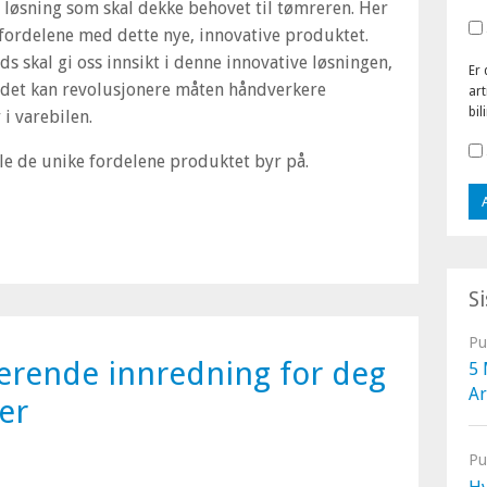
y løsning som skal dekke behovet til tømreren. Her
fordelene med dette nye, innovative produktet.
ds skal gi oss innsikt i denne innovative løsningen,
Er 
 det kan revolusjonere måten håndverkere
art
bil
i varebilen.
le de unike fordelene produktet byr på.
S
Pu
nerende innredning for deg
5 
Ar
er
Pu