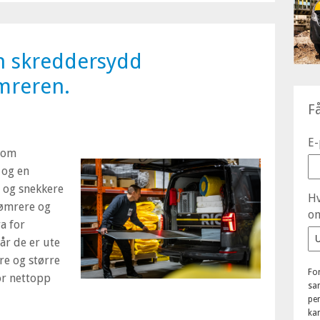
En skreddersydd
ømreren.
F
E-
 som
 og en
 og snekkere
Hv
Tømrere og
om
a for
år de er ute
re og større
Fo
or nettopp
sam
pe
kan