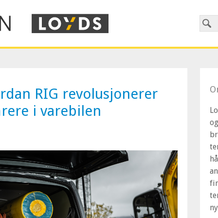
O
ordan RIG revolusjonerer
rere i varebilen
Lo
og
br
te
hå
an
fi
te
ny