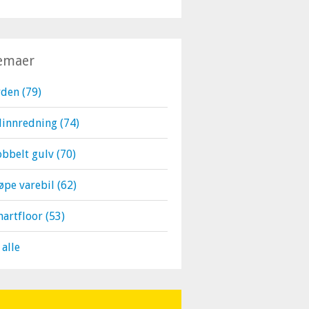
emaer
rden
(79)
linnredning
(74)
bbelt gulv
(70)
øpe varebil
(62)
martfloor
(53)
 alle