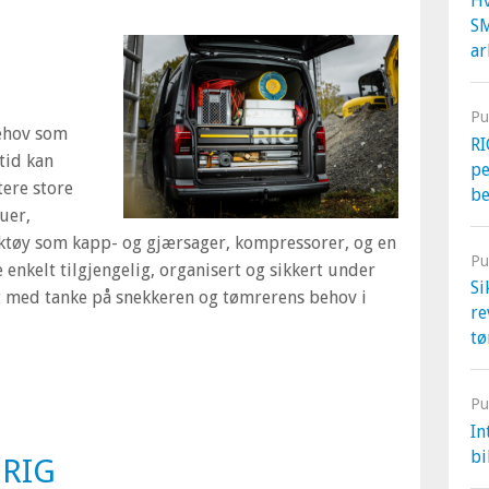
Hv
S
ar
Pu
ehov som
RI
tid kan
pe
tere store
b
uer,
ktøy som kapp- og gjærsager, kompressorer, og en
Pu
enkelt tilgjengelig, organisert og sikkert under
Si
let med tanke på snekkeren og tømrerens behov i
re
tø
Pu
In
bi
d
RIG