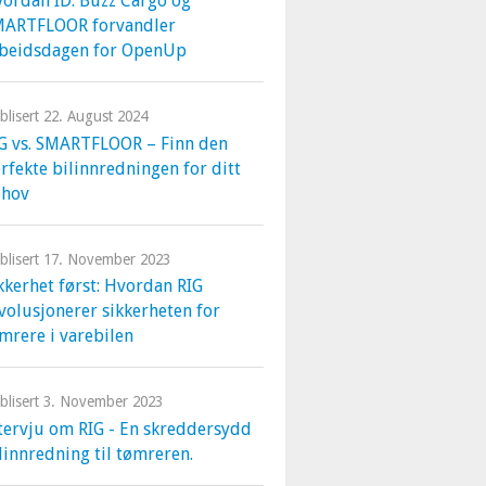
ordan ID. Buzz Cargo og
MARTFLOOR forvandler
beidsdagen for OpenUp
blisert
22. August 2024
G vs. SMARTFLOOR – Finn den
rfekte bilinnredningen for ditt
ehov
blisert
17. November 2023
kkerhet først: Hvordan RIG
volusjonerer sikkerheten for
mrere i varebilen
blisert
3. November 2023
tervju om RIG - En skreddersydd
linnredning til tømreren.