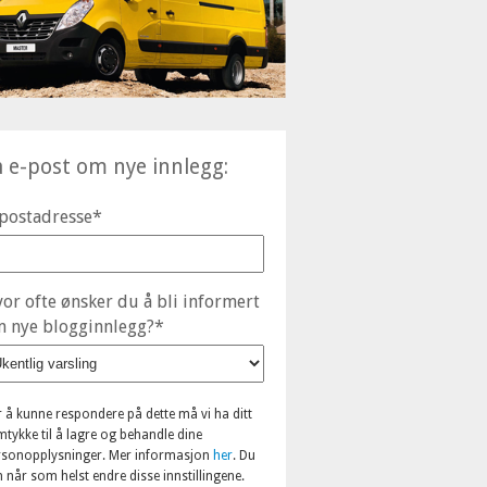
å e-post om nye innlegg:
postadresse
*
or ofte ønsker du å bli informert
 nye blogginnlegg?
*
r å kunne respondere på dette må vi ha ditt
tykke til å lagre og behandle dine
rsonopplysninger. Mer informasjon
her
. Du
 når som helst endre disse innstillingene.