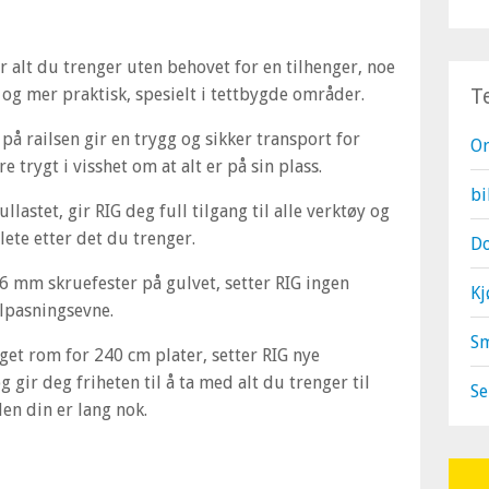
 alt du trenger uten behovet for en tilhenger, noe
og mer praktisk, spesielt i tettbygde områder.
T
på railsen gir en trygg og sikker transport for
O
re trygt i visshet om at alt er på sin plass.
bi
ullastet, gir RIG deg full tilgang til alle verktøy og
 lete etter det du trenger.
Do
 mm skruefester på gulvet, setter RIG ingen
Kj
ilpasningsevne.
S
et rom for 240 cm plater, setter RIG nye
g gir deg friheten til å ta med alt du trenger til
Se
len din er lang nok.