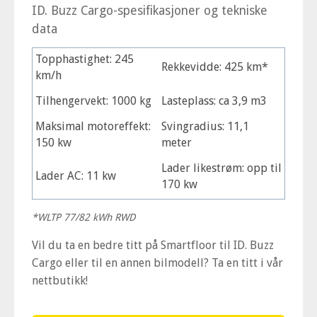
ID. Buzz Cargo-spesifikasjoner og tekniske
data
Topphastighet: 245
Rekkevidde: 425 km*
km/h
Tilhengervekt: 1000 kg
Lasteplass: ca 3,9 m3
Maksimal motoreffekt:
Svingradius: 11,1
150 kw
meter
Lader likestrøm: opp til
Lader AC: 11 kw
170 kw
*WLTP 77/82 kWh RWD
Vil du ta en bedre titt på Smartfloor til ID. Buzz
Cargo eller til en annen bilmodell? Ta en titt i vår
nettbutikk!