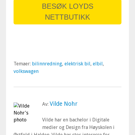
BESØK LOYDS
NETTBUTIKK
Temaer:
bilinnredning
,
elektrisk bil
,
elbil
,
volkswagen
Vilde Nohr
Av:
Vilde har en bachelor i Digitale
medier og Design fra Høyskolen i
Østfold i Halden. Vilde har stor interesse for