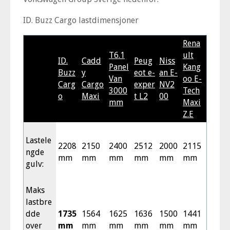
ID. Buzz Cargo lastdimensjoner
Rena
T6.1
ult
ID.
Cadd
Peug
Niss
Panel
Kang
Buzz
y
eot e-
an E-
Van
oo E-
Carg
Cargo
exper
NV2
3000
Tech
o
Maxi
t L2
00
mm
Maxi
Z.E
Lastele
2208
2150
2400
2512
2000
2115
ngde
mm
mm
mm
mm
mm
mm
gulv:
Maks
lastbre
dde
1735
1564
1625
1636
1500
1441
over
mm
mm
mm
mm
mm
mm