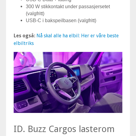
300 W stikkontakt under passasjersetet
(valgfritt)
USB-C i bakspeilbasen (valgfritt)
Les også:
Nå skal alle ha elbil: Her er våre beste
elbiltriks
ID. Buzz Cargos lasterom