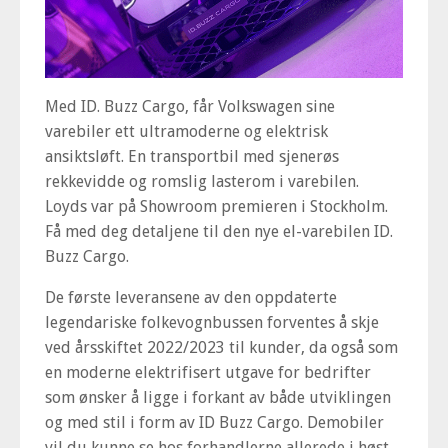
Med ID. Buzz Cargo, får Volkswagen sine
varebiler ett ultramoderne og elektrisk
ansiktsløft. En transportbil med sjenerøs
rekkevidde og romslig lasterom i varebilen.
Loyds var på Showroom premieren i Stockholm.
Få med deg detaljene til den nye el-varebilen ID.
Buzz Cargo.
De første leveransene av den oppdaterte
legendariske folkevognbussen forventes å skje
ved årsskiftet 2022/2023 til kunder, da også som
en moderne elektrifisert utgave for bedrifter
som ønsker å ligge i forkant av både utviklingen
og med stil i form av ID Buzz Cargo. Demobiler
vil du kunne se hos forhandlerne allerede i høst.