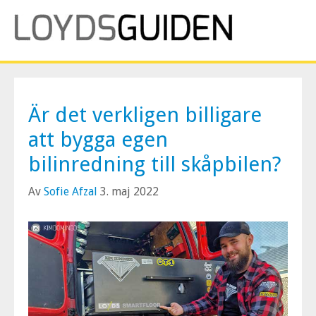
Är det verkligen billigare
att bygga egen
bilinredning till skåpbilen?
Av
Sofie Afzal
3. maj 2022