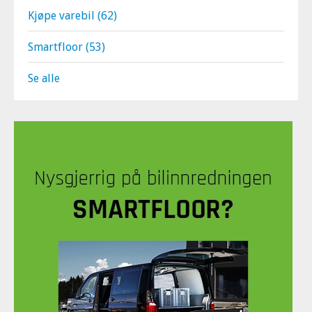
Kjøpe varebil
(62)
Smartfloor
(53)
Se alle